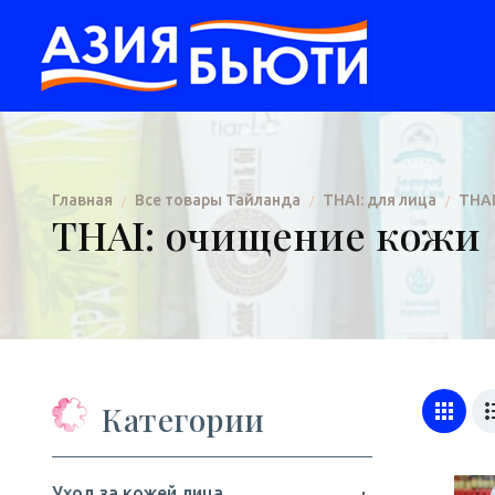
Главная
Все товары Тайланда
THAI: для лица
THAI
/
/
/
THAI: очищение кожи
Категории
Уход за кожей лица