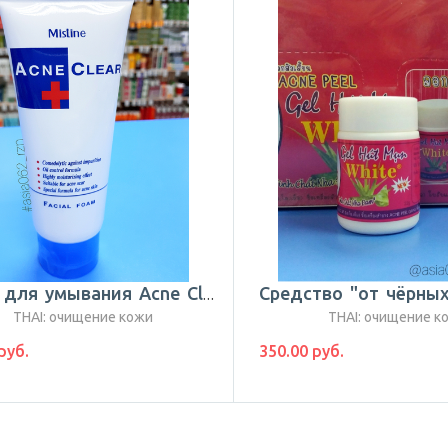
Пенка для умывания Acne Clear | 85 гр | Mistine |Таиланд
THAI: очищение кожи
THAI: очищение к
руб.
350.00 руб.