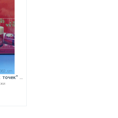
Средство "от чёрных точек" | Таиланд
ожи