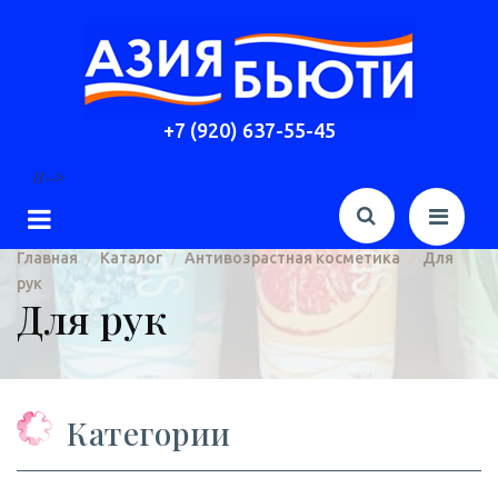
+7 (920) 637-55-45
//-->
Главная
Каталог
Антивозрастная косметика
Для
/
/
/
рук
Для рук
Категории