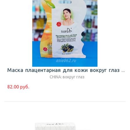
Маска плацентарная для кожи вокруг глаз с акульим жиром и экстрактом листьев оливы Dual Sustem 1шт |TianDe
CHINA: вокруг глаз
82.00 руб.