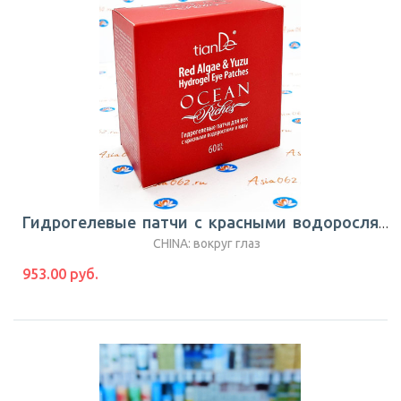
Гидрогелевые патчи с красными водорослями и юдзу (red algae and yuzu) | 60 шт | tianDe | Китай
CHINA: вокруг глаз
953.00 руб.